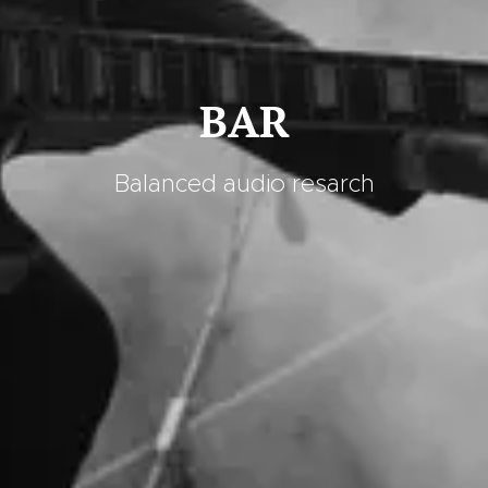
BAR
Balanced audio resarch